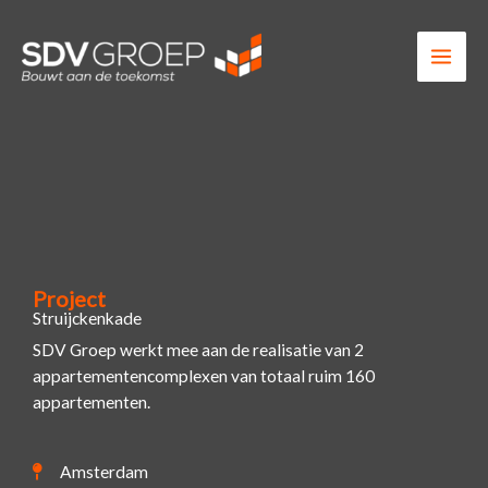
Ga
naar
de
inhoud
Project
Struijckenkade
SDV Groep werkt mee aan de realisatie van 2
appartementencomplexen van totaal ruim 160
appartementen.
Amsterdam