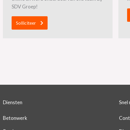
SDV Groep!
Solliciteer
Diensten
Snel 
Betonwerk
Cont