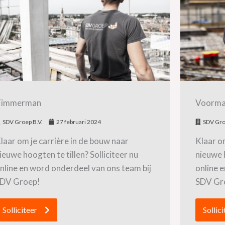
Timmerman
Voorma
SDV Groep B.V.
27 februari 2024
SDV Gro
laar om je carrière in de bouw naar
Klaar om
ieuwe hoogten te tillen? Solliciteer nu
nieuwe h
nline en word onderdeel van ons team bij
online 
DV Groep!
SDV Gr
Solliciteer
Sollici