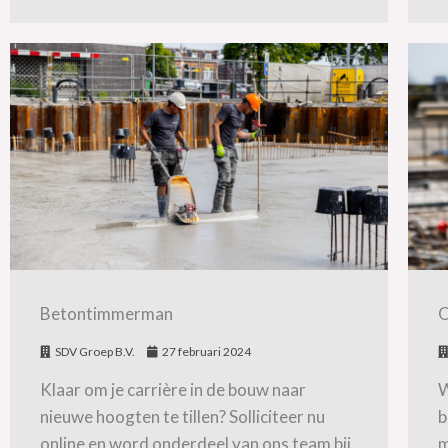
Betontimmerman
O
SDV Groep B.V.
27 februari 2024
Klaar om je carrière in de bouw naar
W
nieuwe hoogten te tillen? Solliciteer nu
b
online en word onderdeel van ons team bij
m