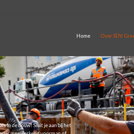
Home
Over SDV Gro
 in de bouw! Sluit je aan bij het
bouw, meewerkend voorman of