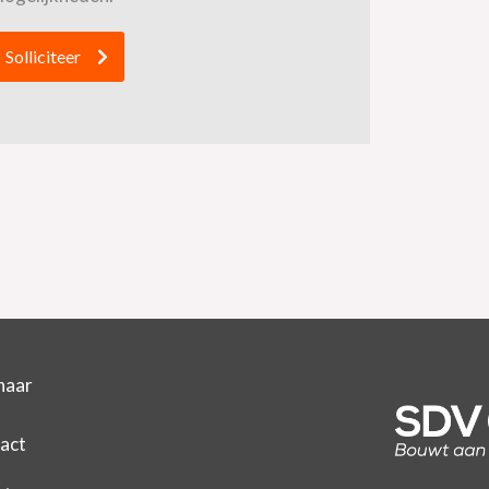
Solliciteer
naar
act