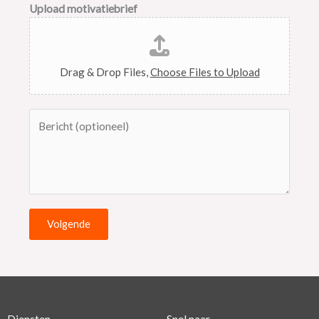
a
Upload motivatiebrief
r
p
e
r
Drag & Drop Files,
Choose Files to Upload
B
e
r
i
c
h
t
Volgende
Diensten
Snel naar