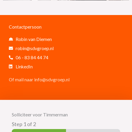
Contactpersoon
Robin van Diemen
robin@sdvgroep.nl
06 - 83 84 44 74
LinkedIn
Of mail naar info@sdvgroep.nl
Solliciteer voor Timmerman
Step
1
of 2